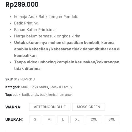
Rp
299.000
Kemeja Anak Batik Lengan Pendek.
Batik Printing.
Bahan Katun Primisima.
Harga belum termasuk ongkos kirim
Untuk ukuran nya mohon di pastikan kembali, karena
apabila kekecilan / kebesaran tidak dapat ditukar dan di
kembalikan
Tanpa video unboxing komplain kerusakan/kekurangan
tidak diterima
SKU:
012 HSPFS1U
Kategori:
Anak
,
Boys Shirts
,
Koleksi Family
Tag:
batik
,
batik anak
,
batik keris
,
hem anak
WARNA
AFTERNOON BLUE
MOSS GREEN
UKURAN
S
M
L
XL
2XL
3XL