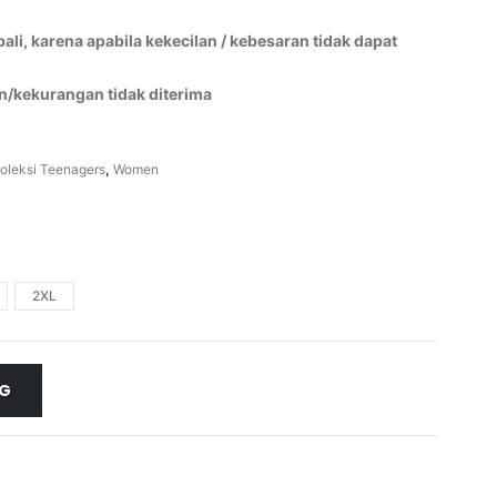
li, karena apabila kekecilan / kebesaran tidak dapat
n/kekurangan tidak diterima
oleksi Teenagers
,
Women
2XL
NG