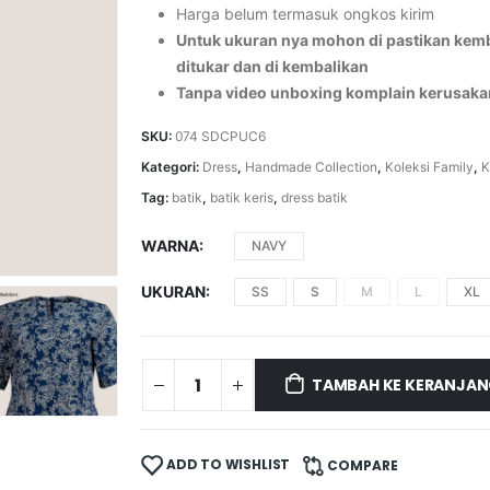
Harga belum termasuk ongkos kirim
Untuk ukuran nya mohon di pastikan kemba
ditukar dan di kembalikan
Tanpa video unboxing komplain kerusaka
SKU:
074 SDCPUC6
Kategori:
Dress
,
Handmade Collection
,
Koleksi Family
,
K
Tag:
batik
,
batik keris
,
dress batik
WARNA
NAVY
UKURAN
SS
S
M
L
XL
TAMBAH KE KERANJA
ADD TO WISHLIST
COMPARE