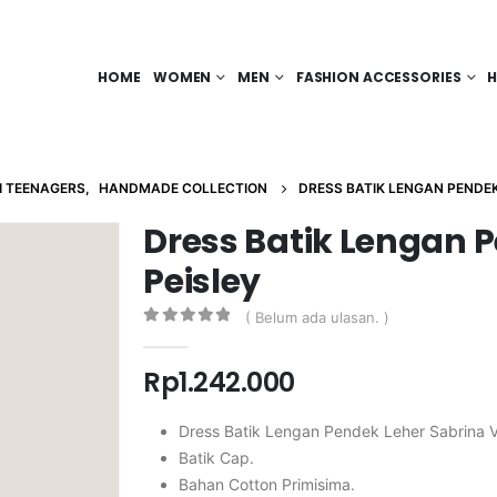
HOME
WOMEN
MEN
FASHION ACCESSORIES
H
I TEENAGERS
,
HANDMADE COLLECTION
DRESS BATIK LENGAN PENDEK
Dress Batik Lengan P
Peisley
( Belum ada ulasan. )
0
out of 5
Rp
1.242.000
Dress Batik Lengan Pendek Leher Sabrina 
Batik Cap.
Bahan Cotton Primisima.