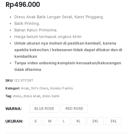
Rp
496.000
Dress Anak Batik Lengan Setali, Karet Pinggang.
Batik Printing.
Bahan Katun Primisima.
Harga belum termasuk ongkos kirim
Untuk ukuran nya mohon di pastikan kembali, karena
apabila kekecilan / kebesaran tidak dapat ditukar dan di
kembalikan
Tanpa video unboxing komplain kerusakan/kekurangan
tidak diterima
SKU:
122 RTFS9T
Kategori:
Anak
,
Girl's Dress
,
Koleksi Family
Tag:
dress
,
dress anak
,
dress batik
WARNA
BLUE ROSE
RED ROSE
UKURAN
S
M
L
XL
2XL
3XL