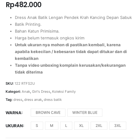
Rp
482.000
Dress Anak Batik Lengan Pendek Krah Kancing Depan Sabuk
Batik Printing.
Bahan Katun Primisima.
Harga belum termasuk ongkos kirim
Untuk ukuran nya mohon di pastikan kembali, karena
apabila kekecilan / kebesaran tidak dapat ditukar dan di
kembalikan
Tanpa video unboxing komplain kerusakan/kekurangan
tidak diterima
SKU:
122 RTFS2U
Kategori:
Anak
,
Girl's Dress
,
Koleksi Family
Tag:
dress
,
dress anak
,
dress batik
WARNA
BROWN CAVE
WINTER BLUE
UKURAN
S
M
L
XL
2XL
3XL