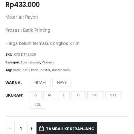
Rp
433.000
Material : Rayon
Proses : Batik Printing
Harga belum termasuk ongkos kirim
SKU:
073 DTFSX06
Kategori:
Loungewear
,
Women
Tag:
batik
,
batik keris
,
daster
,
daster batik
WARNA
HITAM
NAVY
UKURAN
S
M
L
XL
2XL
3XL
4XL
TAMBAH KE KERANJANG