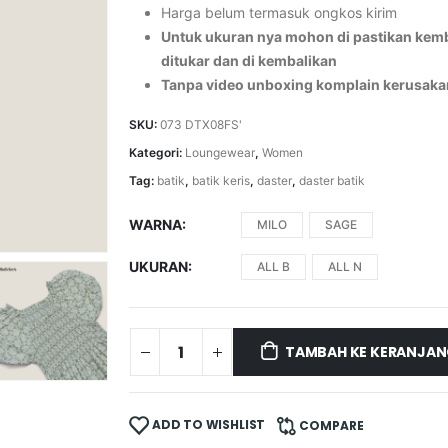
Harga belum termasuk ongkos kirim
Untuk ukuran nya mohon di pastikan kemba
ditukar dan di kembalikan
Tanpa video unboxing komplain kerusaka
SKU:
073 DTX08FS'
Kategori:
Loungewear
,
Women
Tag:
batik
,
batik keris
,
daster
,
daster batik
WARNA
MILO
SAGE
UKURAN
ALL B
ALL N
TAMBAH KE KERANJA
ADD TO WISHLIST
COMPARE