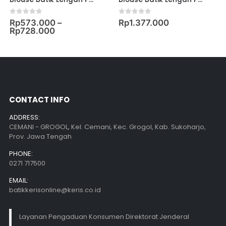
0
out of 5
0
out of 5
Rp
573.000
–
Rp
1.377.000
Rp
728.000
CONTACT INFO
ADDRESS:
CEMANI - GROGOL, Kel. Cemani, Kec. Grogol, Kab. Sukoharjo,
Prov. Jawa Tengah
PHONE:
0271 717500
EMAIL:
batikkerisonline@keris.co.id
Layanan Pengaduan Konsumen Direktorat Jenderal