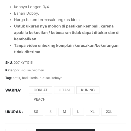
Kebaya Lengan 3/4.
Bahan Dobby.
Harga belum termasuk ongkos kirim
Untuk ukuran nya mohon di pastikan kembali, karena
apabila kekecilan / kebesaran tidak dapat ditukar dan di
kembalikan
Tanpa video unboxing komplain kerusakan/kekurangan
tidak diterima
SKU:
007 KYTG15
Kategori:
Blouse
,
Women
Tag:
batik
,
batik keris
,
blouse
,
kebaya
WARNA
COKLAT
HITAM
KUNING
PEACH
UKURAN
SS
S
M
L
XL
2XL