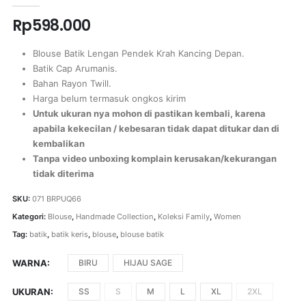
Rp
598.000
Blouse Batik Lengan Pendek Krah Kancing Depan.
Batik Cap Arumanis.
Bahan Rayon Twill.
Harga belum termasuk ongkos kirim
Untuk ukuran nya mohon di pastikan kembali, karena
apabila kekecilan / kebesaran tidak dapat ditukar dan di
kembalikan
Tanpa video unboxing komplain kerusakan/kekurangan
tidak diterima
SKU:
071 BRPUQ66
Kategori:
Blouse
,
Handmade Collection
,
Koleksi Family
,
Women
Tag:
batik
,
batik keris
,
blouse
,
blouse batik
WARNA
BIRU
HIJAU SAGE
UKURAN
SS
S
M
L
XL
2XL