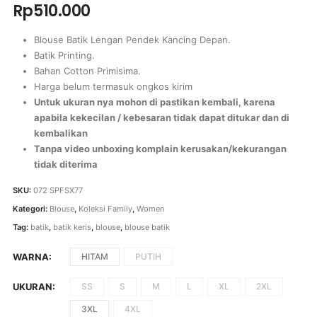
Rp
510.000
Blouse Batik Lengan Pendek Kancing Depan.
Batik Printing.
Bahan Cotton Primisima.
Harga belum termasuk ongkos kirim
Untuk ukuran nya mohon di pastikan kembali, karena
apabila kekecilan / kebesaran tidak dapat ditukar dan di
kembalikan
Tanpa video unboxing komplain kerusakan/kekurangan
tidak diterima
SKU:
072 SPFSX77
Kategori:
Blouse
,
Koleksi Family
,
Women
Tag:
batik
,
batik keris
,
blouse
,
blouse batik
WARNA
HITAM
PUTIH
UKURAN
SS
S
M
L
XL
2XL
3XL
4XL