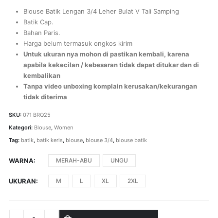
Blouse Batik Lengan 3/4 Leher Bulat V Tali Samping
Batik Cap.
Bahan Paris.
Harga belum termasuk ongkos kirim
Untuk ukuran nya mohon di pastikan kembali, karena
apabila kekecilan / kebesaran tidak dapat ditukar dan di
kembalikan
Tanpa video unboxing komplain kerusakan/kekurangan
tidak diterima
SKU:
071 BRQ25
Kategori:
Blouse
,
Women
Tag:
batik
,
batik keris
,
blouse
,
blouse 3/4
,
blouse batik
WARNA
MERAH-ABU
UNGU
UKURAN
M
L
XL
2XL