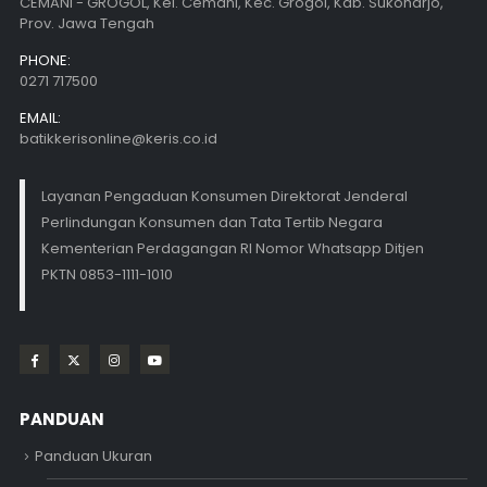
CEMANI - GROGOL, Kel. Cemani, Kec. Grogol, Kab. Sukoharjo,
Prov. Jawa Tengah
PHONE:
0271 717500
EMAIL:
batikkerisonline@keris.co.id
Layanan Pengaduan Konsumen Direktorat Jenderal
Perlindungan Konsumen dan Tata Tertib Negara
Kementerian Perdagangan RI Nomor Whatsapp Ditjen
PKTN 0853-1111-1010
PANDUAN
Panduan Ukuran