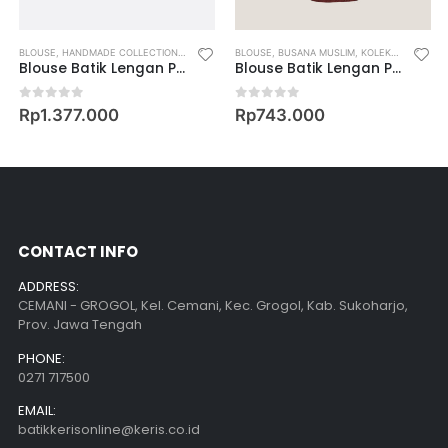
MADE COLLECTION
BLOUSE
,
HANDMADE COLLECTION
,
WOMEN
,
WOMEN’S MUSLIM WEAR
,
KOLEKSI FAMILY
BLOUSE
,
WOMEN
,
BUSANA MUSLIM
,
WOMEN’S MUSLIM WEAR
,
KOLEKSI FAMILY
,
W
Blouse Batik Lengan Panjang Motif Keris Rinonce Kembang
Blouse Batik Lengan Panjang Motif Keris Buketan Latar Ukel
0
out of 5
0
out of 5
Rp
1.377.000
Rp
743.000
CONTACT INFO
ADDRESS:
CEMANI - GROGOL, Kel. Cemani, Kec. Grogol, Kab. Sukoharjo,
Prov. Jawa Tengah
PHONE:
0271 717500
EMAIL:
batikkerisonline@keris.co.id