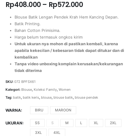
Rp
408.000
–
Rp
572.000
Blouse Batik Lengan Pendek Krah Hem Kancing Depan.
Batik Printing.
Bahan Cotton Primisima.
Harga belum termasuk ongkos kirim
Untuk ukuran nya mohon di pastikan kembali, karena
apabila kekecilan / kebesaran tidak dapat ditukar dan di
kembalikan
Tanpa video unboxing komplain kerusakan/kekurangan
tidak diterima
SKU:
072 BPFSX61
Kategori:
Blouse
,
Koleksi Family
,
Women
Tag:
batik
,
batik keris
,
blouse
,
blouse batik
,
blouse pendek
WARNA
BIRU
MAROON
UKURAN
SS
S
M
L
XL
2XL
3XL
4XL