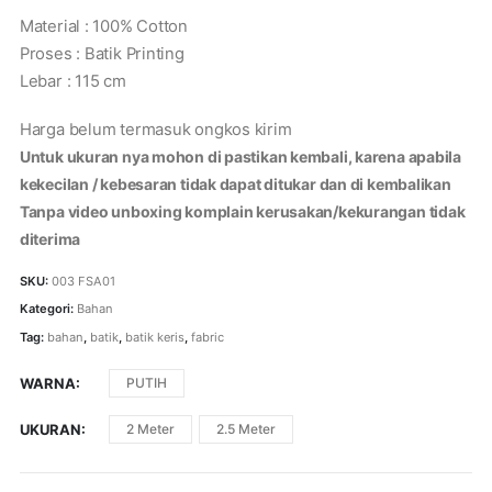
Material : 100% Cotton
Proses : Batik Printing
Lebar : 115 cm
Harga belum termasuk ongkos kirim
Untuk ukuran nya mohon di pastikan kembali, karena apabila
kekecilan / kebesaran tidak dapat ditukar dan di kembalikan
Tanpa video unboxing komplain kerusakan/kekurangan tidak
diterima
SKU:
003 FSA01
Kategori:
Bahan
Tag:
bahan
,
batik
,
batik keris
,
fabric
WARNA
PUTIH
UKURAN
2 Meter
2.5 Meter