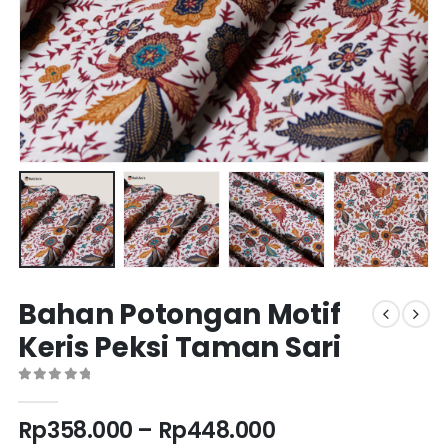
Bahan Potongan Motif
Keris Peksi Taman Sari
0
out of 5
Rp
358.000
–
Rp
448.000