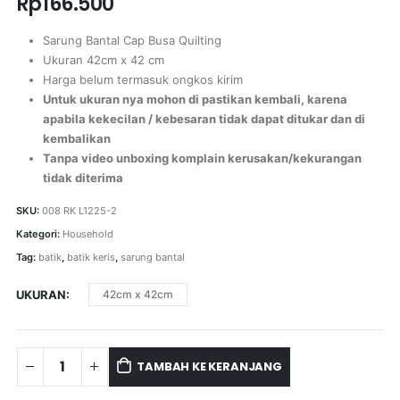
Rp
166.500
Sarung Bantal Cap Busa Quilting
Ukuran 42cm x 42 cm
Harga belum termasuk ongkos kirim
Untuk ukuran nya mohon di pastikan kembali, karena
apabila kekecilan / kebesaran tidak dapat ditukar dan di
kembalikan
Tanpa video unboxing komplain kerusakan/kekurangan
tidak diterima
SKU:
008 RK L1225-2
Kategori:
Household
Tag:
batik
,
batik keris
,
sarung bantal
UKURAN
42cm x 42cm
TAMBAH KE KERANJANG