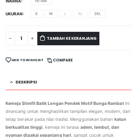
WARNA
HITAM
UKURAN
S
M
L
XL
2XL
TAMBAH KE KERANJANG
ADD TO WISHLIST
COMPARE
DESKRIPSI
Kemeja Slimfit Batik Lengan Pendek Motif Bunga Rambat
ini
dirancang untuk menghadirkan tampilan elegan, modern, dan
tetap berakar pada nilai tradisi. Menggunakan bahan
katun
berkualitas tinggi
, kemeja ini terasa
adem, lembut, dan
nyaman dipakai sepanjang hari
, sangat cocok untuk