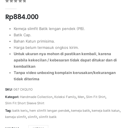
0
out of 5
Rp
884.000
Kemeja slimfit Batik lengan pendek (PB).
Batik Cap.
Bahan Katun primisima.
Harga belum termasuk ongkos kirim.
Untuk ukuran nya mohon di pastikan kembali, karena
apabila kekecilan / kebesaran tidak dapat ditukar dan di
kembalikan
Tanpa video unboxing komplain kerusakan/kekurangan
tidak diterima
SKU:
067 CKQU1O
Kategori:
Handmade Collection
,
Koleksi Family
,
Men
,
Slim Fit Shirt
,
Slim Fit Short Sleeve Shirt
Tag:
batik keris
,
hem slimfit lengan pendek
,
kemeja batik
,
kemeja batik katun
,
kemeja slimfit
,
slimfit
,
slimfit batik