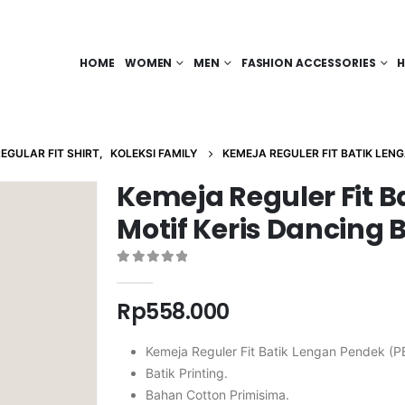
HOME
WOMEN
MEN
FASHION ACCESSORIES
H
EGULAR FIT SHIRT
,
KOLEKSI FAMILY
KEMEJA REGULER FIT BATIK LENG
Kemeja Reguler Fit 
Motif Keris Dancing B
0
out of 5
Rp
558.000
Kemeja Reguler Fit Batik Lengan Pendek (P
Batik Printing.
Bahan Cotton Primisima.