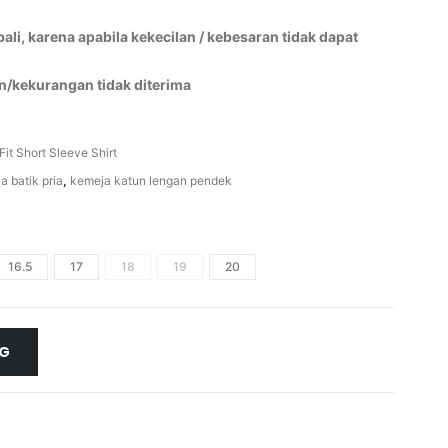
li, karena apabila kekecilan / kebesaran tidak dapat
n/kekurangan tidak diterima
Fit Short Sleeve Shirt
a batik pria
,
kemeja katun lengan pendek
16.5
17
18
19
20
NG