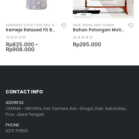
HANDMADE COLLECTION
,
MEN
,
RELAXED FIT SHIRT
ANAK
,
BAHAN
,
MEN
,
WOMEN
Kemeja Relaxed Fit Batik Lengan Pendek Motif Madya Taman
Bahan Potongan Motif Mega Sukma
0
out of 5
0
out of 5
Rp
825.000
–
Rp
295.000
Rp
908.000
CONTACT INFO
ADDRESS:
CEMANI - GROGOL, Kel. Cemani, Kec. Grogol, Kab. Sukoharjo,
Prov. Jawa Tengah
PHONE:
0271 717500