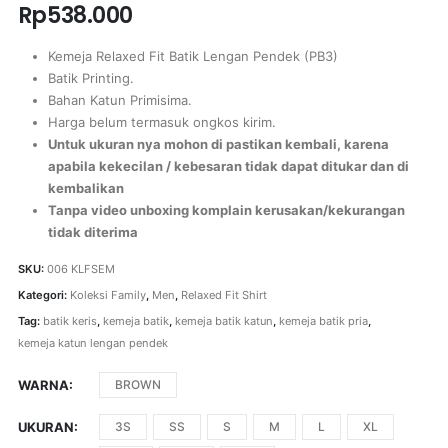
Rp
538.000
Kemeja Relaxed Fit Batik Lengan Pendek (PB3)
Batik Printing.
Bahan Katun Primisima.
Harga belum termasuk ongkos kirim.
Untuk ukuran nya mohon di pastikan kembali, karena
apabila kekecilan / kebesaran tidak dapat ditukar dan di
kembalikan
Tanpa video unboxing komplain kerusakan/kekurangan
tidak diterima
SKU:
006 KLFSEM
Kategori:
Koleksi Family
,
Men
,
Relaxed Fit Shirt
Tag:
batik keris
,
kemeja batik
,
kemeja batik katun
,
kemeja batik pria
,
kemeja katun lengan pendek
WARNA
BROWN
UKURAN
3S
SS
S
M
L
XL