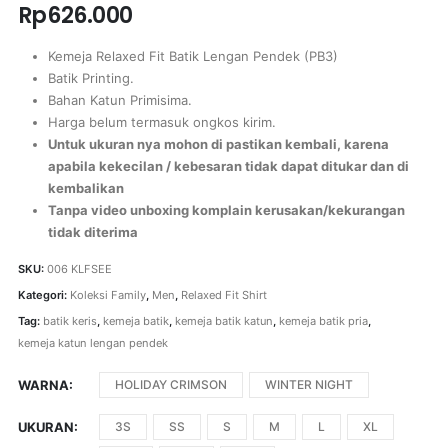
Rp
626.000
Kemeja Relaxed Fit Batik Lengan Pendek (PB3)
Batik Printing.
Bahan Katun Primisima.
Harga belum termasuk ongkos kirim.
Untuk ukuran nya mohon di pastikan kembali, karena
apabila kekecilan / kebesaran tidak dapat ditukar dan di
kembalikan
Tanpa video unboxing komplain kerusakan/kekurangan
tidak diterima
SKU:
006 KLFSEE
Kategori:
Koleksi Family
,
Men
,
Relaxed Fit Shirt
Tag:
batik keris
,
kemeja batik
,
kemeja batik katun
,
kemeja batik pria
,
kemeja katun lengan pendek
WARNA
HOLIDAY CRIMSON
WINTER NIGHT
UKURAN
3S
SS
S
M
L
XL