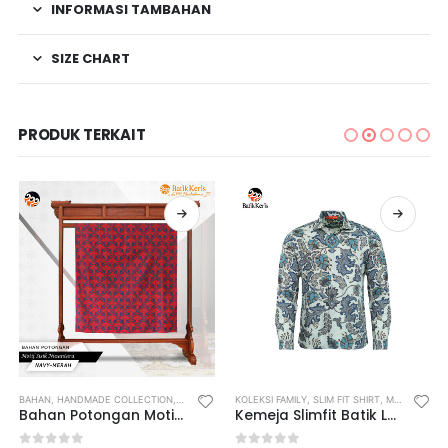
INFORMASI TAMBAHAN
SIZE CHART
PRODUK TERKAIT
BAHAN
,
HANDMADE COLLECTION
,
MEN
,
WOMEN
KOLEKSI FAMILY
,
SLIM FIT SHIRT
,
MEN
,
SLIM F
Bahan Potongan Motif Sisik Nusantara
Kemeja Slimfit Batik Lengan Panjang Motif Keris Lung Gurdo