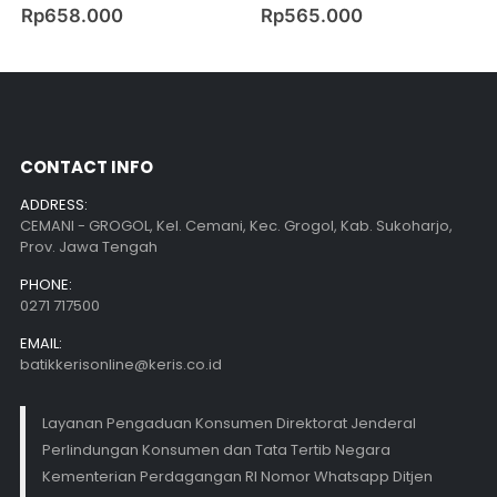
0
out of 5
0
out of 5
Rp
658.000
Rp
565.000
CONTACT INFO
ADDRESS:
CEMANI - GROGOL, Kel. Cemani, Kec. Grogol, Kab. Sukoharjo,
Prov. Jawa Tengah
PHONE:
0271 717500
EMAIL:
batikkerisonline@keris.co.id
Layanan Pengaduan Konsumen Direktorat Jenderal
Perlindungan Konsumen dan Tata Tertib Negara
Kementerian Perdagangan RI Nomor Whatsapp Ditjen