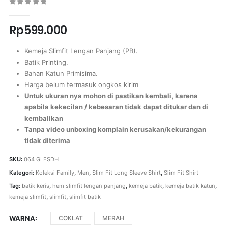
0
out of 5
Rp
599.000
Kemeja Slimfit Lengan Panjang (PB).
Batik Printing.
Bahan Katun Primisima.
Harga belum termasuk ongkos kirim
Untuk ukuran nya mohon di pastikan kembali, karena
apabila kekecilan / kebesaran tidak dapat ditukar dan di
kembalikan
Tanpa video unboxing komplain kerusakan/kekurangan
tidak diterima
SKU:
064 GLFSDH
Kategori:
Koleksi Family
,
Men
,
Slim Fit Long Sleeve Shirt
,
Slim Fit Shirt
Tag:
batik keris
,
hem slimfit lengan panjang
,
kemeja batik
,
kemeja batik katun
,
kemeja slimfit
,
slimfit
,
slimfit batik
WARNA
COKLAT
MERAH