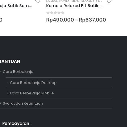
KOLEKSI FAMILY
,
MEN
,
RELAXED FIT SHIRT
MEN
,
Bahan Kemeja Batik Semi Pola Motif Keris Apsara Baruna
Kemeja Relaxed Fit Batik Lengan Pendek Motif Keris Ceplok Bujangga
0
out of 5
0
ou
0
Rp
490.000
–
Rp
637.000
Rp
5
BANTUAN
Cara Berbelanja
Adipati
Cara Berbelanja Desktop
Online
Cara Berbelanja Mobile
Syarat dan Ketentuan