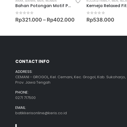
,
REGULAR FIT SHIRT
ANAK
,
BAHAN
,
MEN
,
WOMEN
KOLEKSI FAMILY
,
MEN
,
RELAX
Bahan Potongan Motif Peksi Mardika
0
out of 5
0
out of 5
Rp
321.000
–
Rp
402.000
Rp
538.000
CONTACT INFO
ADDRESS:
CEMANI - GROGOL, Kel. Cemani, Kec. Grogol, Kab. Sukoharjo,
Prov. Jawa Tengah
PHONE:
0271 717500
EMAIL:
batikkerisonline@keris.co.id