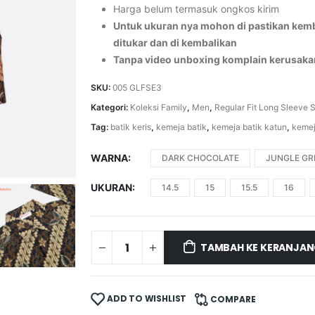
Harga belum termasuk ongkos kirim
Untuk ukuran nya mohon di pastikan kemba
ditukar dan di kembalikan
Tanpa video unboxing komplain kerusaka
SKU:
005 GLFSE3
Kategori:
Koleksi Family
,
Men
,
Regular Fit Long Sleeve S
Tag:
batik keris
,
kemeja batik
,
kemeja batik katun
,
kemej
WARNA
DARK CHOCOLATE
JUNGLE GR
UKURAN
14.5
15
15.5
16
TAMBAH KE KERANJA
ADD TO WISHLIST
COMPARE