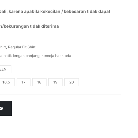
li, karena apabila kekecilan / kebesaran tidak dapat
n/kekurangan tidak diterima
hirt
,
Regular Fit Shirt
a batik lengan panjang
,
kemeja batik pria
EEN
16.5
17
18
19
20
NG