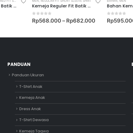
ED FIT SHIRT
MEN
,
REGULAR FIT SHORT SLEEVE SHIRT
BAHAN
,
MEN
Kemeja Relaxed Fit Batik Lengan Pendek Motif Keris Kanaya
Kemeja Reguler Fit Batik Lengan Pendek Motif Sisik Nusantara
0
out of 5
0
out of 5
Rp
568.000
–
Rp
682.000
Rp
595.00
PANDUAN
Panduan Ukuran
T-Shirt Anak
Kemeja Anak
Dress Anak
T-Shirt Dewasa
Kemeja Taqwa