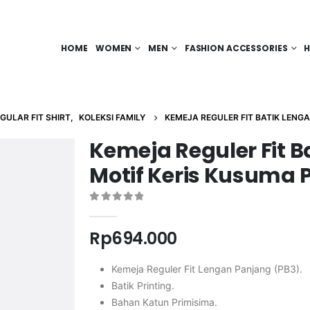
HOME
WOMEN
MEN
FASHION ACCESSORIES
H
GULAR FIT SHIRT
,
KOLEKSI FAMILY
KEMEJA REGULER FIT BATIK LENG
Kemeja Reguler Fit 
Motif Keris Kusuma 
0
out of 5
Rp
694.000
Kemeja Reguler Fit Lengan Panjang (PB3).
Batik Printing.
Bahan Katun Primisima.