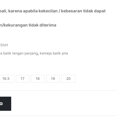
li, karena apabila kekecilan / kebesaran tidak dapat
n/kekurangan tidak diterima
 Shirt
a batik lengan panjang
,
kemeja batik pria
16.5
17
18
19
20
NG