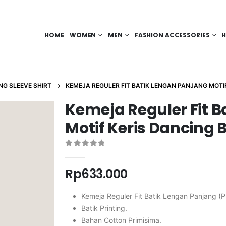
HOME
WOMEN
MEN
FASHION ACCESSORIES
H
NG SLEEVE SHIRT
KEMEJA REGULER FIT BATIK LENGAN PANJANG MOTIF
Kemeja Reguler Fit 
Motif Keris Dancing B
0
out of 5
Rp
633.000
Kemeja Reguler Fit Batik Lengan Panjang (P
Batik Printing.
Bahan Cotton Primisima.