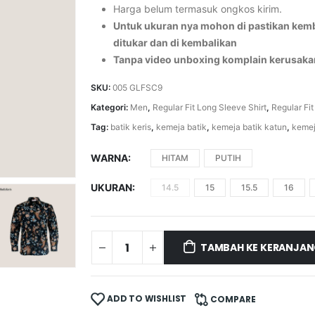
Harga belum termasuk ongkos kirim.
Untuk ukuran nya mohon di pastikan kemba
ditukar dan di kembalikan
Tanpa video unboxing komplain kerusaka
SKU:
005 GLFSC9
Kategori:
Men
,
Regular Fit Long Sleeve Shirt
,
Regular Fit
Tag:
batik keris
,
kemeja batik
,
kemeja batik katun
,
kemej
WARNA
HITAM
PUTIH
UKURAN
14.5
15
15.5
16
TAMBAH KE KERANJA
ADD TO WISHLIST
COMPARE