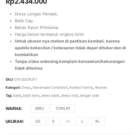
Rp
2.434.000
Dress Lengan Pendek.
Batik Cap.
Bahan Katun Primisima.
Harga belum termasuk ongkos kirim
Untuk ukuran nya mohon di pastikan kembali, karena
apabila kekecilan / kebesaran tidak dapat ditukar dan di
kembalikan
Tanpa video unboxing komplain kerusakan/kekurangan
tidak diterima
SKU:
074 SDCPUF7
Kategori:
Dress
,
Handmade Collection
,
Koleksi Family
,
Women
Tag:
batik
,
batik keris
,
dress batik
,
dress midi
,
lengan stali
WARNA
BIRU
COKLAT
UKURAN
SS
S
M
L
XL