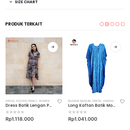
SIZE CHART
PRODUK TERKAIT
DRESS
,
KOLEKSI FAMILY
,
WOMEN
BUSANA MUSLIM
,
DRESS
,
HANDMADE COLLECTION
Dress Batik Lengan Pendek Motif Keris Ajeng Kinasih
Long Kaftan Batik Motif Kitiran
0
out of 5
0
out of 5
Rp
1.118.000
Rp
1.041.000