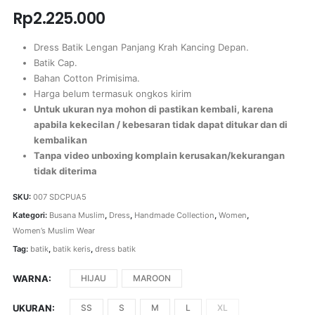
Rp
2.225.000
Dress Batik Lengan Panjang Krah Kancing Depan.
Batik Cap.
Bahan Cotton Primisima.
Harga belum termasuk ongkos kirim
Untuk ukuran nya mohon di pastikan kembali, karena
apabila kekecilan / kebesaran tidak dapat ditukar dan di
kembalikan
Tanpa video unboxing komplain kerusakan/kekurangan
tidak diterima
SKU:
007 SDCPUA5
Kategori:
Busana Muslim
,
Dress
,
Handmade Collection
,
Women
,
Women’s Muslim Wear
Tag:
batik
,
batik keris
,
dress batik
WARNA
HIJAU
MAROON
UKURAN
SS
S
M
L
XL