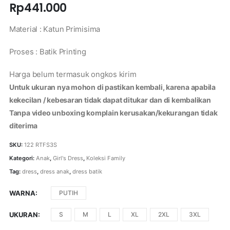
Rp
441.000
Material : Katun Primisima
Proses : Batik Printing
Harga belum termasuk ongkos kirim
Untuk ukuran nya mohon di pastikan kembali, karena apabila
kekecilan / kebesaran tidak dapat ditukar dan di kembalikan
Tanpa video unboxing komplain kerusakan/kekurangan tidak
diterima
SKU:
122 RTFS3S
Kategori:
Anak
,
Girl's Dress
,
Koleksi Family
Tag:
dress
,
dress anak
,
dress batik
WARNA
PUTIH
UKURAN
S
M
L
XL
2XL
3XL