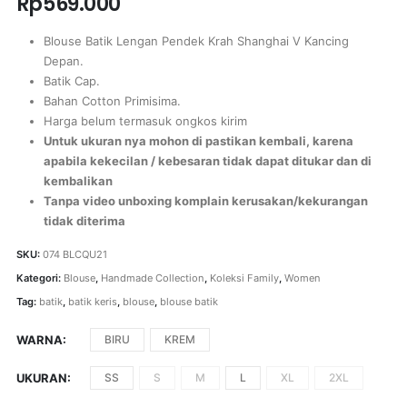
Rp
569.000
Blouse Batik Lengan Pendek Krah Shanghai V Kancing
Depan.
Batik Cap.
Bahan Cotton Primisima.
Harga belum termasuk ongkos kirim
Untuk ukuran nya mohon di pastikan kembali, karena
apabila kekecilan / kebesaran tidak dapat ditukar dan di
kembalikan
Tanpa video unboxing komplain kerusakan/kekurangan
tidak diterima
SKU:
074 BLCQU21
Kategori:
Blouse
,
Handmade Collection
,
Koleksi Family
,
Women
Tag:
batik
,
batik keris
,
blouse
,
blouse batik
WARNA
BIRU
KREM
UKURAN
SS
S
M
L
XL
2XL