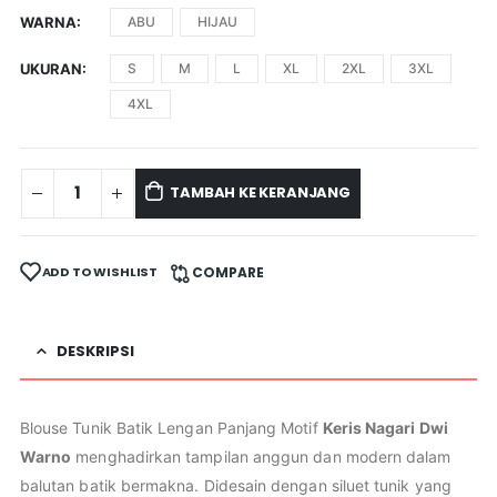
WARNA
ABU
HIJAU
UKURAN
S
M
L
XL
2XL
3XL
4XL
TAMBAH KE KERANJANG
ADD TO WISHLIST
COMPARE
DESKRIPSI
Blouse Tunik Batik Lengan Panjang Motif
Keris Nagari Dwi
Warno
menghadirkan tampilan anggun dan modern dalam
balutan batik bermakna. Didesain dengan siluet tunik yang