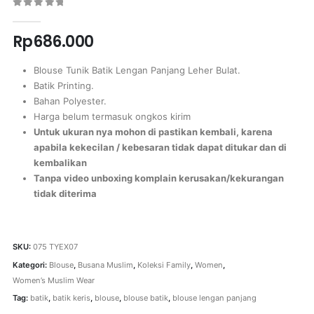
0
out of 5
Rp
686.000
Blouse Tunik Batik Lengan Panjang Leher Bulat.
Batik Printing.
Bahan Polyester.
Harga belum termasuk ongkos kirim
Untuk ukuran nya mohon di pastikan kembali, karena
apabila kekecilan / kebesaran tidak dapat ditukar dan di
kembalikan
Tanpa video unboxing komplain kerusakan/kekurangan
tidak diterima
SKU:
075 TYEX07
Kategori:
Blouse
,
Busana Muslim
,
Koleksi Family
,
Women
,
Women’s Muslim Wear
Tag:
batik
,
batik keris
,
blouse
,
blouse batik
,
blouse lengan panjang