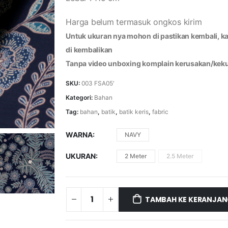
Harga belum termasuk ongkos kirim
Untuk ukuran nya mohon di pastikan kembali, kar
di kembalikan
Tanpa video unboxing komplain kerusakan/keku
SKU:
003 FSA05'
Kategori:
Bahan
Tag:
bahan
,
batik
,
batik keris
,
fabric
WARNA
NAVY
UKURAN
2 Meter
2.5 Meter
TAMBAH KE KERANJA