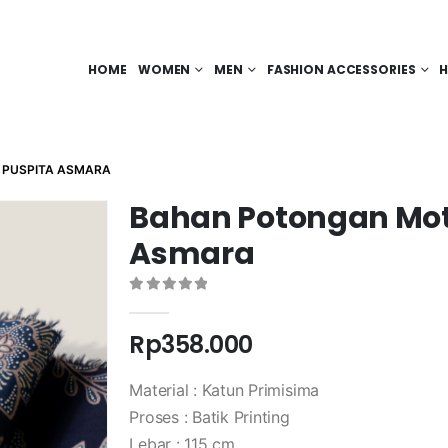
HOME
WOMEN
MEN
FASHION ACCESSORIES
H
 PUSPITA ASMARA
Bahan Potongan Moti
Asmara
0
out of 5
Rp
358.000
Material : Katun Primisima
Proses : Batik Printing
Lebar : 115 cm