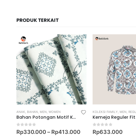
PRODUK TERKAIT
ANAK
,
SLIM FIT SHIRT
,
BAHAN
,
MEN
,
WOMEN
KOLEKSI FAMILY
,
MEN
,
REGULAR FI
Bahan Potongan Motif Keris Harashta
0
out of 5
0
out of 5
Rp
330.000
–
Rp
413.000
Rp
633.000