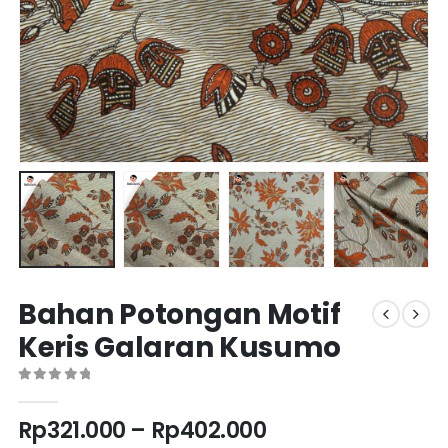
Bahan Potongan Motif
Keris Galaran Kusumo
0
out of 5
Rp
321.000
–
Rp
402.000