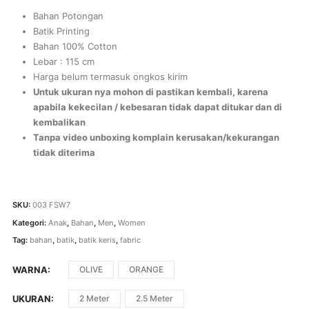
Bahan Potongan
Batik Printing
Bahan 100% Cotton
Lebar : 115 cm
Harga belum termasuk ongkos kirim
Untuk ukuran nya mohon di pastikan kembali, karena
apabila kekecilan / kebesaran tidak dapat ditukar dan di
kembalikan
Tanpa video unboxing komplain kerusakan/kekurangan
tidak diterima
SKU:
003 FSW7
Kategori:
Anak
,
Bahan
,
Men
,
Women
Tag:
bahan
,
batik
,
batik keris
,
fabric
WARNA
OLIVE
ORANGE
UKURAN
2 Meter
2.5 Meter