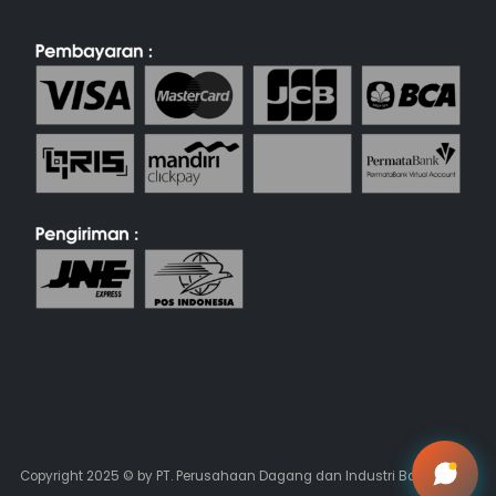
Copyright 2025 © by PT. Perusahaan Dagang dan Industri Batik Keris