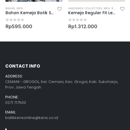
BAHAN
,
MEN
HANDMADE COLLECTION
,
MEN
,
REGULAR FIT LONG SLEEVE SHIRT
Bahan Kemeja Batik Semi Pola Motif Keris Wilasa Waradana
Kemeja Reguler Fit Lengan Panjang Motif Ganggeng Mekar
0
out of 5
0
out of 5
Rp
595.000
Rp
1.312.000
CONTACT INFO
ADDRESS:
CEMANI - GROGOL, Kel. Cemani, Kec. Grogol, Kab. Sukoharjo,
Prov. Jawa Tengah
PHONE:
0271 717500
EMAIL:
batikkerisonline@keris.co.id