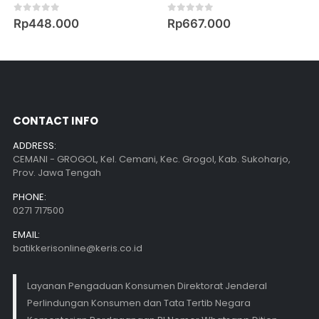
0
out of 5
0
out of 5
Rp
448.000
Rp
667.000
CONTACT INFO
ADDRESS:
CEMANI - GROGOL, Kel. Cemani, Kec. Grogol, Kab. Sukoharjo,
Prov. Jawa Tengah
PHONE:
0271 717500
EMAIL:
batikkerisonline@keris.co.id
Layanan Pengaduan Konsumen Direktorat Jenderal
Perlindungan Konsumen dan Tata Tertib Negara