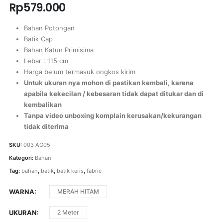
Rp
579.000
Bahan Potongan
Batik Cap
Bahan Katun Primisima
Lebar : 115 cm
Harga belum termasuk ongkos kirim
Untuk ukuran nya mohon di pastikan kembali, karena
apabila kekecilan / kebesaran tidak dapat ditukar dan di
kembalikan
Tanpa video unboxing komplain kerusakan/kekurangan
tidak diterima
SKU:
003 AG05
Kategori:
Bahan
Tag:
bahan
,
batik
,
batik keris
,
fabric
WARNA
MERAH HITAM
UKURAN
2 Meter