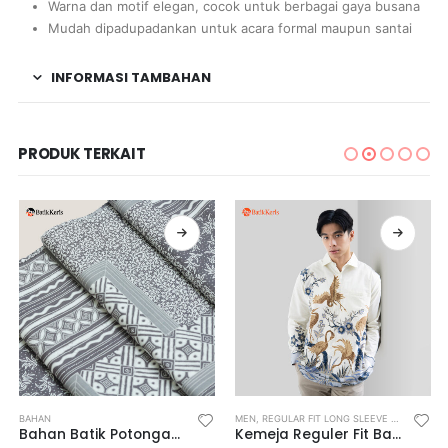
Warna dan motif elegan, cocok untuk berbagai gaya busana
Mudah dipadupadankan untuk acara formal maupun santai
INFORMASI TAMBAHAN
PRODUK TERKAIT
EGULAR FIT SHIRT
BAHAN
MEN
,
REGULAR FIT LONG SLEEVE SHIRT
,
REGU
Bahan Batik Potongan Motif Keris Maneka Warna
Kemeja Reguler Fit Batik Lengan Panjang Motif Keris Kharisma Senjakala