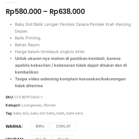
Rp
580.000
–
Rp
638.000
Baby Doll Batik Lengan Pendek Celana Pendek Krah Kancing
Depan.
Batik Printing.
Bahan Rayon.
Harga belum termasuk ongkos kirim
Untuk ukuran nya mohon di pastikan kembali, karena
apabila kekecilan / kebesaran tidak dapat ditukar dan di
kembalikan
Tanpa video unboxing komplain kerusakan/kekurangan
tidak diterima
SKU:
073 BDPFSX04-1
Kategori:
Loungewear
,
Women
Tag:
baby doll
,
baby doll batik
,
batik
,
batik keris
WARNA
BIRU
COKLAT