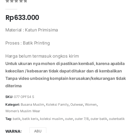
0
out of 5
Rp
633.000
Material : Katun Primisima
Proses : Batik Printing
Harga belum termasuk ongkos kirim
Untuk ukuran nya mohon di pastikan kembali, karena apabila
kekecilan / kebesaran tidak dapat ditukar dan di kembalikan
Tanpa video unboxing komplain kerusakan/kekurangan tidak
diterima
SKU:
077 OPFS4 S
Kategori:
Busana Muslim
,
Koleksi Family
,
Outwear
,
Women
,
Women’s Muslim Wear
Tag:
batik
,
batik keris
,
koleksi muslim
,
outer
,
outer 7/8
,
outer batik
,
outerbatik
WARNA
ABU