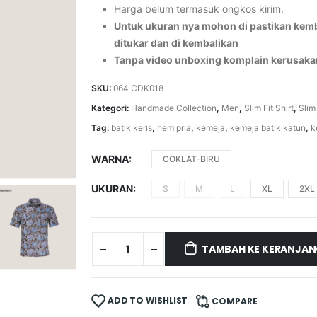
Harga belum termasuk ongkos kirim.
Untuk ukuran nya mohon di pastikan kemba
ditukar dan di kembalikan
Tanpa video unboxing komplain kerusaka
SKU:
064 CDK018
Kategori:
Handmade Collection
,
Men
,
Slim Fit Shirt
,
Slim
Tag:
batik keris
,
hem pria
,
kemeja
,
kemeja batik katun
,
k
WARNA
COKLAT-BIRU
UKURAN
S
M
L
XL
2XL
TAMBAH KE KERANJA
ADD TO WISHLIST
COMPARE