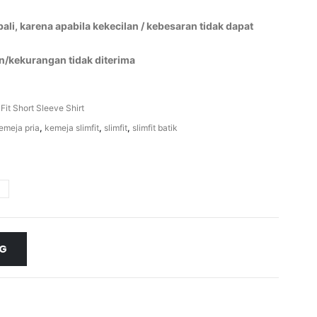
li, karena apabila kekecilan / kebesaran tidak dapat
n/kekurangan tidak diterima
 Fit Short Sleeve Shirt
emeja pria
,
kemeja slimfit
,
slimfit
,
slimfit batik
NG