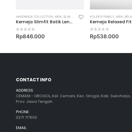
HANDMADE COLLECTION
,
MEN
,
SLIM FIT LONG SLEEVE SHIRT
KOLEKSI FAMILY
,
SLIM FIT SHIRT
,
MEN
,
RELAX
yur
Kemeja Slimfit Batik Lengan Panjang Motif Tanggap Swara
0
out of 5
0
out of 5
Rp
846.000
Rp
538.000
CONTACT INFO
ADDRESS:
CEMANI - GROGOL, Kel. Cemani, Kec. Grogol, Kab. Sukoharjo,
Prov. Jawa Tengah
PHONE:
0271 717500
EMAIL: