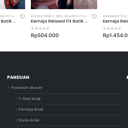
ED FIT SHIRT
KOLEKSI FAMILY
,
MEN
,
RELAXED FIT SHIRT
HANDMADE COLL
Kemeja Relaxed Fit Batik Lengan Pendek Motif Keris Krengga Winda
Kemeja Relaxed Fit Batik Lengan Pendek Motif Sekar Nitik
0
out of 5
0
out of 5
Rp
504.000
Rp
1.454.
PANDUAN
Panduan Ukuran
T-Shirt Anak
Kemeja Anak
Dress Anak