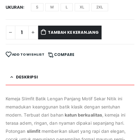
UKURAN
S
M
L
XL
2XL
TAMBAH KE KERANJANG
ADD TO WISHLIST
COMPARE
DESKRIPSI
Kemeja Slimfit Batik Lengan Panjang Motif Sekar Nitik ini
memadukan keanggunan batik klasik dengan sentuhan
modern. Terbuat dari bahan
katun berkualitas
, kemeja ini
terasa adem, ringan, dan nyaman dipakai sepanjang hari.
Potongan
slimfit
memberikan siluet yang rapi dan elegan,
cocok untuk menunjang penampilan formal maupun semi-