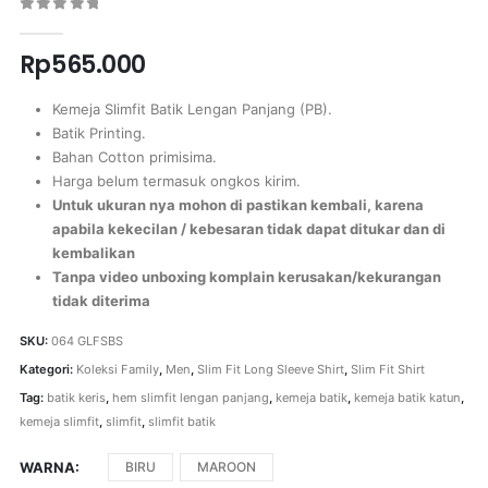
0
out of 5
Rp
565.000
Kemeja Slimfit Batik Lengan Panjang (PB).
Batik Printing.
Bahan Cotton primisima.
Harga belum termasuk ongkos kirim.
Untuk ukuran nya mohon di pastikan kembali, karena
apabila kekecilan / kebesaran tidak dapat ditukar dan di
kembalikan
Tanpa video unboxing komplain kerusakan/kekurangan
tidak diterima
SKU:
064 GLFSBS
Kategori:
Koleksi Family
,
Men
,
Slim Fit Long Sleeve Shirt
,
Slim Fit Shirt
Tag:
batik keris
,
hem slimfit lengan panjang
,
kemeja batik
,
kemeja batik katun
,
kemeja slimfit
,
slimfit
,
slimfit batik
WARNA
BIRU
MAROON