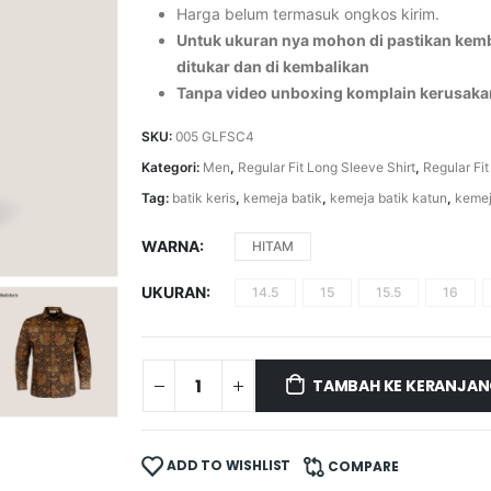
Harga belum termasuk ongkos kirim.
Untuk ukuran nya mohon di pastikan kemba
ditukar dan di kembalikan
Tanpa video unboxing komplain kerusaka
SKU:
005 GLFSC4
Kategori:
Men
,
Regular Fit Long Sleeve Shirt
,
Regular Fit
Tag:
batik keris
,
kemeja batik
,
kemeja batik katun
,
kemej
WARNA
HITAM
UKURAN
14.5
15
15.5
16
TAMBAH KE KERANJA
ADD TO WISHLIST
COMPARE