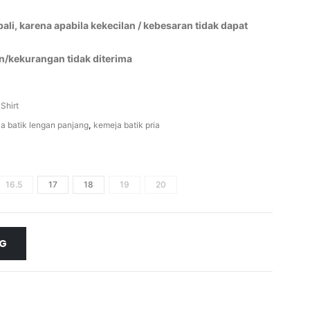
li, karena apabila kekecilan / kebesaran tidak dapat
n/kekurangan tidak diterima
 Shirt
a batik lengan panjang
,
kemeja batik pria
16.5
17
18
19
20
NG