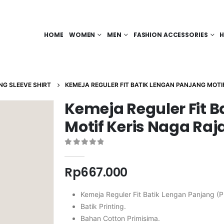
HOME
WOMEN
MEN
FASHION ACCESSORIES
H
NG SLEEVE SHIRT
KEMEJA REGULER FIT BATIK LENGAN PANJANG MOTI
Kemeja Reguler Fit 
Motif Keris Naga Raj
0
out of 5
Rp
667.000
Kemeja Reguler Fit Batik Lengan Panjang (P
Batik Printing.
Bahan Cotton Primisima.