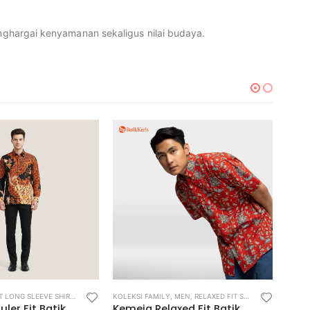
enghargai kenyamanan sekaligus nilai budaya.
T LONG SLEEVE SHIRT
,
REGULAR FIT SHIRT
KOLEKSI FAMILY
,
MEN
,
RELAXED FIT SHIRT
MEN
,
Kemeja Reguler Fit Batik Lengan Panjang Motif Keris Jagad Prawiro
Kemeja Relaxed Fit Batik Lengan Pendek Motif Keris Krengga Winda