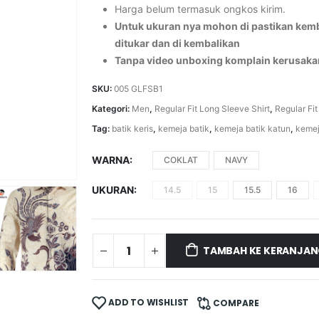
Harga belum termasuk ongkos kirim.
Untuk ukuran nya mohon di pastikan kemba
ditukar dan di kembalikan
Tanpa video unboxing komplain kerusaka
SKU:
005 GLFSB1
Kategori:
Men
,
Regular Fit Long Sleeve Shirt
,
Regular Fit
Tag:
batik keris
,
kemeja batik
,
kemeja batik katun
,
kemej
WARNA
COKLAT
NAVY
UKURAN
14.5
15
15.5
16
TAMBAH KE KERANJA
ADD TO WISHLIST
COMPARE