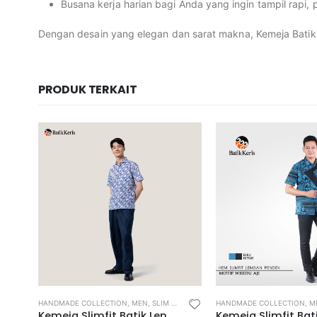
Busana kerja harian bagi Anda yang ingin tampil rapi, 
Dengan desain yang elegan dan sarat makna, Kemeja Batik M
PRODUK TERKAIT
,
REGULAR FIT SHIRT
HANDMADE COLLECTION
,
MEN
,
SLIM FIT SHIRT
,
SLIM FIT SHORT SLEEVE SHIRT
HANDMADE COLLECTION
,
M
is Arsa Badiran
Kemeja Slimfit Batik Lengan Pendek Motif Bunga Kitir