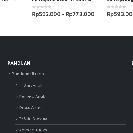
0
out of 5
0
out of 5
Rp
552.000
–
Rp
773.000
Rp
593.00
PANDUAN
Panduan Ukuran
T-Shirt Anak
Kemeja Anak
Dress Anak
T-Shirt Dewasa
Kemeja Taqwa