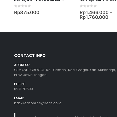
0
out of 5
0
out of 5
Rp
875.000
Rp
1.466.000
–
Rp
1.760.000
CONTACT INFO
ADDRESS:
CEMANI - GROGOL, Kel. Cemani, Kec. Grogol, Kab. Sukoharjo,
Prov. Jawa Tengah
PHONE:
0271 717500
EMAIL:
batikkerisonline@keris.co.id