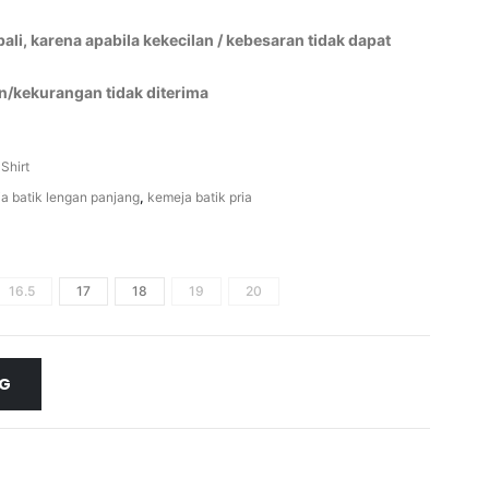
li, karena apabila kekecilan / kebesaran tidak dapat
n/kekurangan tidak diterima
 Shirt
a batik lengan panjang
,
kemeja batik pria
16.5
17
18
19
20
NG