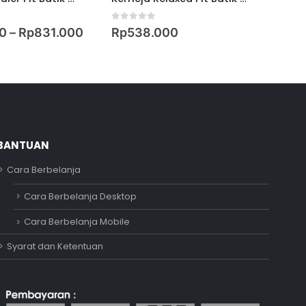
0
out of 5
0
ou
0
–
Rp
831.000
Rp
538.000
Rp
BANTUAN
Cara Berbelanja
Adipati
Cara Berbelanja Desktop
Online
Cara Berbelanja Mobile
Syarat dan Ketentuan