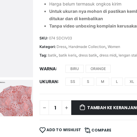
Harga belum termasuk ongkos kirim
Untuk ukuran nya mohon di pastikan kemba
ditukar dan di kembalikan
Tanpa video unboxing komplain kerusaka
SKU:
074 SDCIV03
Kategori:
Dress
,
Handmade Collection
,
Women
Tag:
batik
,
batik keris
,
dress batik
,
dress midi
,
lengan stal
WARNA
BIRU
ORANGE
UKURAN
SS
S
M
L
XL
TAMBAH KE KERANJA
ADD TO WISHLIST
COMPARE