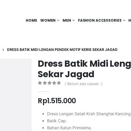
HOME
WOMEN
MEN
FASHION ACCESSORIES
H
DRESS BATIK MIDI LENGAN PENDEK MOTIF KERIS SEKAR JAGAD
Dress Batik Midi Len
Sekar Jagad
( Belum ada ulasan. )
0
out of 5
Rp
1.515.000
Dress Lengan Setali Krah Shanghai Kancin
Batik Cap.
Bahan Katun Primisima.