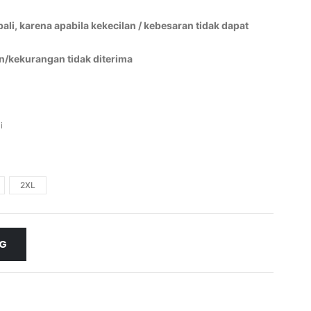
li, karena apabila kekecilan / kebesaran tidak dapat
n/kekurangan tidak diterima
i
2XL
NG