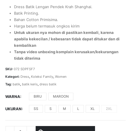
Dress Batik Lengan Pendek Krah Shanghai.
Batik Printing.
Bahan Cotton Primisima.
Harga belum termasuk ongkos kirim
Untuk ukuran nya mohon di pastikan kembali, karena
apabila kekecilan / kebesaran tidak dapat ditukar dan di
kembalikan
Tanpa video unboxing komplain kerusakan/kekurangan
tidak diterima
SKU:
072 SDPFSF7
Kategori:
Dress
,
Koleksi Family
,
Women
Tag:
batik
,
batik keris
,
dress batik
WARNA
BIRU
MAROON
UKURAN
SS
S
M
L
XL
2XL