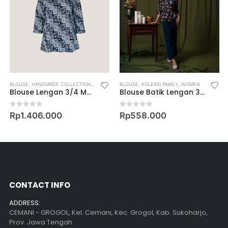
BLOUSE
,
HANDMADE COLLECTION
,
WOMEN
BLOUSE
,
KOLEKSI FAMILY
,
WOMEN
Blouse Lengan 3/4 Motif Keris Lengko
Blouse Batik Lengan 3/4 Motif Keris Lung Rahajeng
0
out of 5
0
out of 5
Rp
1.406.000
Rp
558.000
CONTACT INFO
ADDRESS:
CEMANI - GROGOL, Kel. Cemani, Kec. Grogol, Kab. Sukoharjo,
Prov. Jawa Tengah