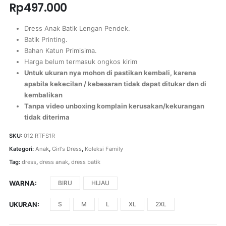
Rp
497.000
Dress Anak Batik Lengan Pendek.
Batik Printing.
Bahan Katun Primisima.
Harga belum termasuk ongkos kirim
Untuk ukuran nya mohon di pastikan kembali, karena
apabila kekecilan / kebesaran tidak dapat ditukar dan di
kembalikan
Tanpa video unboxing komplain kerusakan/kekurangan
tidak diterima
SKU:
012 RTFS1R
Kategori:
Anak
,
Girl's Dress
,
Koleksi Family
Tag:
dress
,
dress anak
,
dress batik
WARNA
BIRU
HIJAU
UKURAN
S
M
L
XL
2XL