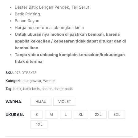
Daster Batik Lengan Pendek, Tali Serut
Batik Printing.
Bahan Rayon.
Harga belum termasuk ongkos kirim
Untuk ukuran nya mohon di pastikan kembali, karena
apabila kekecilan / kebesaran tidak dapat ditukar dan di
kembalikan
Tanpa video unboxing komplain kerusakan/kekurangan
tidak diterima
SKU:
073 DTFSX12
Kategori:
Loungewear
,
Women
Tag:
batik
,
batik keris
,
daster
,
daster batik
WARNA
HIJAU
VIOLET
UKURAN
S
M
L
XL
2XL
3XL
4XL