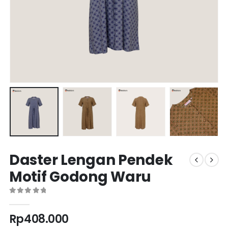
Daster Lengan Pendek
Motif Godong Waru
0
out of 5
Rp
408.000