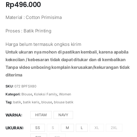
Rp
496.000
Material : Cotton Primisima
Proses : Batik Printing
Harga belum termasuk ongkos kirim
Untuk ukuran nya mohon di pastikan kembali, karena apabila
kekecilan / kebesaran tidak dapat ditukar dan di kembalikan
Tanpa video unboxing komplain kerusakan/kekurangan tidak
diterima
SKU:
072 BPFSX80
Kategori:
Blouse
,
Koleksi Family
,
Women
Tag:
batik
,
batik keris
,
blouse
,
blouse batik
WARNA
HITAM
NAVY
UKURAN
SS
S
M
L
XL
2XL