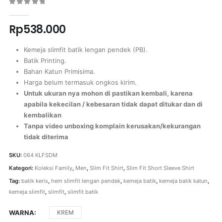
0
out of 5
Rp
538.000
Kemeja slimfit batik lengan pendek (PB).
Batik Printing.
Bahan Katun Primisima.
Harga belum termasuk ongkos kirim.
Untuk ukuran nya mohon di pastikan kembali, karena
apabila kekecilan / kebesaran tidak dapat ditukar dan di
kembalikan
Tanpa video unboxing komplain kerusakan/kekurangan
tidak diterima
SKU:
064 KLFSDM
Kategori:
Koleksi Family
,
Men
,
Slim Fit Shirt
,
Slim Fit Short Sleeve Shirt
Tag:
batik keris
,
hem slimfit lengan pendek
,
kemeja batik
,
kemeja batik katun
,
kemeja slimfit
,
slimfit
,
slimfit batik
WARNA
KREM