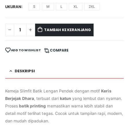
UKURAN
S
M
L
XL
2XL
TAMBAH KE KERANJANG
ADD TO WISHLIST
COMPARE
DESKRIPSI
Kemeja Slimfit Batik Lengan Pendek dengan motif
Keris
Berjejak Dhara
, terbuat dari
katun
yang lembut dan nyaman.
Proses
batik printing
memastikan warna lebih stabil dan
detail motif terlihat tegas. Cocok untuk tampilan rapi, modern,
dan mudah dipadukan.