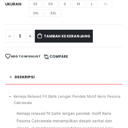
UKURAN
3S
SS
S
M
L
XL
2XL
3XL
TAMBAH KE KERANJANG
ADD TO WISHLIST
COMPARE
DESKRIPSI
Kemeja Relaxed Fit Batik Lengan Pendek Motif Keris Pesona
Cakrawala
Kemeja relaxed fit batik lengan pendek motif Keris
Pesona Cakrawala menampilkan desain santai dan