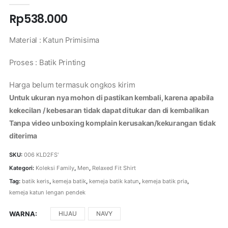
Rp
538.000
Material : Katun Primisima
Proses : Batik Printing
Harga belum termasuk ongkos kirim
Untuk ukuran nya mohon di pastikan kembali, karena apabila
kekecilan / kebesaran tidak dapat ditukar dan di kembalikan
Tanpa video unboxing komplain kerusakan/kekurangan tidak
diterima
SKU:
006 KLD2FS'
Kategori:
Koleksi Family
,
Men
,
Relaxed Fit Shirt
Tag:
batik keris
,
kemeja batik
,
kemeja batik katun
,
kemeja batik pria
,
kemeja katun lengan pendek
WARNA
HIJAU
NAVY