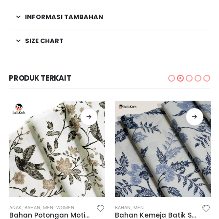
INFORMASI TAMBAHAN
SIZE CHART
PRODUK TERKAIT
ANAK
,
BAHAN
,
MEN
,
WOMEN
BAHAN
,
MEN
Bahan Potongan Motif Peksi Surgawi
Bahan Kemeja Batik Semi Pola Motif Keris Wilasa Waradana