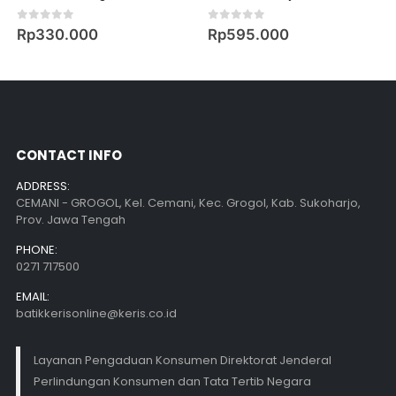
0
out of 5
0
out of 5
Rp
330.000
Rp
595.000
CONTACT INFO
ADDRESS:
CEMANI - GROGOL, Kel. Cemani, Kec. Grogol, Kab. Sukoharjo,
Prov. Jawa Tengah
PHONE:
0271 717500
EMAIL:
batikkerisonline@keris.co.id
Layanan Pengaduan Konsumen Direktorat Jenderal
Perlindungan Konsumen dan Tata Tertib Negara