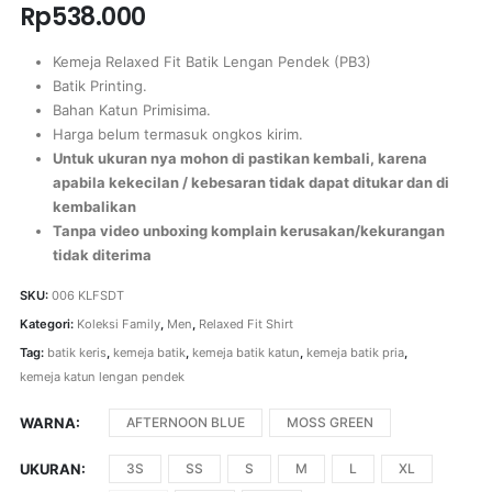
Rp
538.000
Kemeja Relaxed Fit Batik Lengan Pendek (PB3)
Batik Printing.
Bahan Katun Primisima.
Harga belum termasuk ongkos kirim.
Untuk ukuran nya mohon di pastikan kembali, karena
apabila kekecilan / kebesaran tidak dapat ditukar dan di
kembalikan
Tanpa video unboxing komplain kerusakan/kekurangan
tidak diterima
SKU:
006 KLFSDT
Kategori:
Koleksi Family
,
Men
,
Relaxed Fit Shirt
Tag:
batik keris
,
kemeja batik
,
kemeja batik katun
,
kemeja batik pria
,
kemeja katun lengan pendek
WARNA
AFTERNOON BLUE
MOSS GREEN
UKURAN
3S
SS
S
M
L
XL