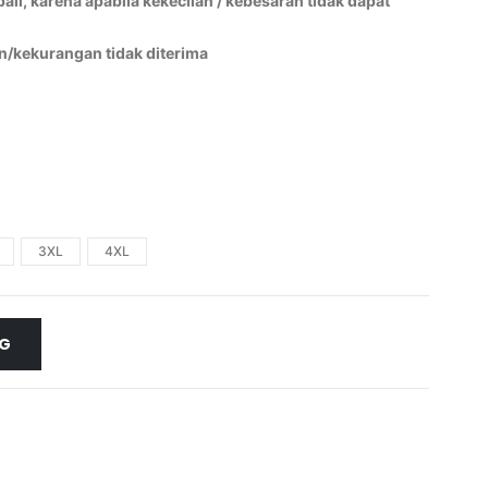
li, karena apabila kekecilan / kebesaran tidak dapat
n/kekurangan tidak diterima
3XL
4XL
NG