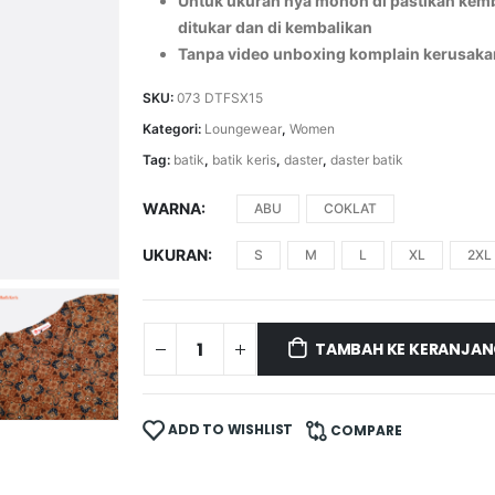
Untuk ukuran nya mohon di pastikan kemba
ditukar dan di kembalikan
Tanpa video unboxing komplain kerusaka
SKU:
073 DTFSX15
Kategori:
Loungewear
,
Women
Tag:
batik
,
batik keris
,
daster
,
daster batik
WARNA
ABU
COKLAT
UKURAN
S
M
L
XL
2XL
TAMBAH KE KERANJA
ADD TO WISHLIST
COMPARE