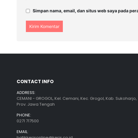
Simpan nama, email, dan situs web saya pada per
CONTACT INFO
ADDRESS:
CEMANI - GROGOL, Kel. Cemani, Kec. Grogol, Kab. Sukoharjo,
Prov. Jawa Tengah
PHONE:
0271 717500
EMAIL:
batikkerisonline@keris.co.id