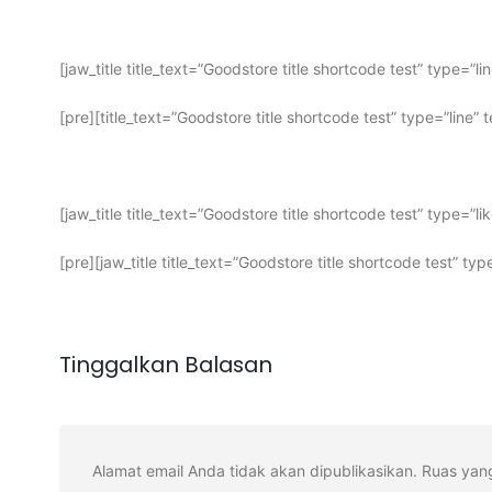
[jaw_title title_text=”Goodstore title shortcode test” type=
[pre][title_text=”Goodstore title shortcode test” type=”line
[jaw_title title_text=”Goodstore title shortcode test” type=”
[pre][jaw_title title_text=”Goodstore title shortcode test” t
Tinggalkan Balasan
Alamat email Anda tidak akan dipublikasikan.
Ruas yang