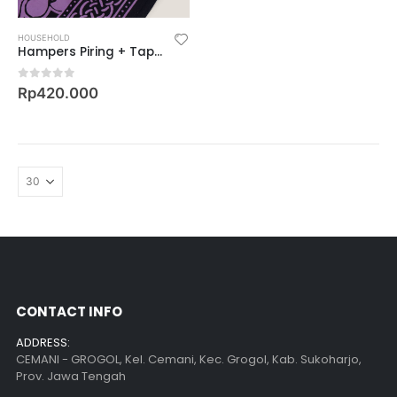
HOUSEHOLD
Hampers Piring + Taplak
0
out of 5
Rp
420.000
CONTACT INFO
ADDRESS:
CEMANI - GROGOL, Kel. Cemani, Kec. Grogol, Kab. Sukoharjo,
Prov. Jawa Tengah