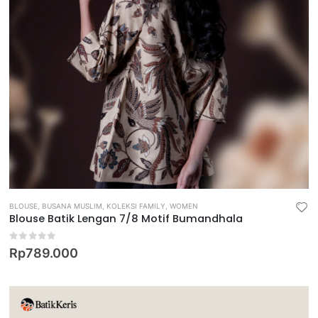
BLOUSE
,
BUSANA MUSLIM
,
KOLEKSI FAMILY
,
WOMEN
Blouse Batik Lengan 7/8 Motif Bumandhala
0
out of 5
Rp
789.000