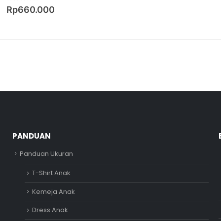
0
out of 5
Rp
660.000
PANDUAN
Panduan Ukuran
T-Shirt Anak
Kemeja Anak
Dress Anak