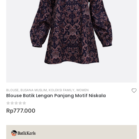
BLOUSE
,
BUSANA MUSLIM
,
KOLEKSI FAMILY
,
WOMEN
Blouse Batik Lengan Panjang Motif Niskala
0
out of 5
Rp
777.000