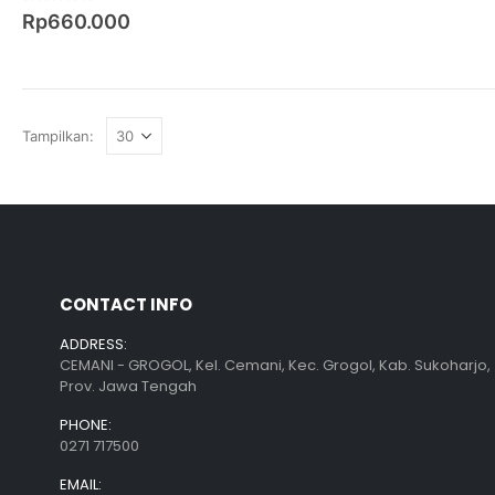
0
out of 5
Rp
660.000
Tampilkan:
CONTACT INFO
ADDRESS:
CEMANI - GROGOL, Kel. Cemani, Kec. Grogol, Kab. Sukoharjo,
Prov. Jawa Tengah
PHONE:
0271 717500
EMAIL: