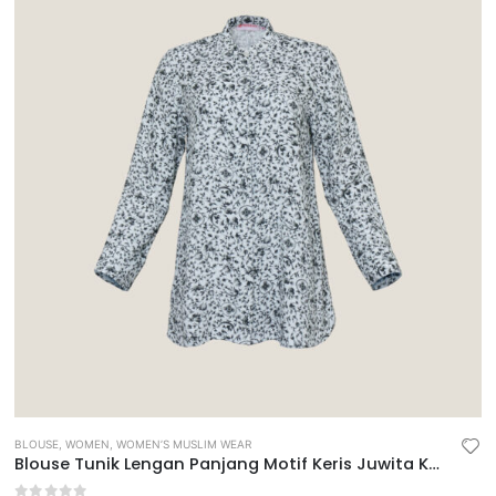
BLOUSE
,
WOMEN
,
WOMEN’S MUSLIM WEAR
Blouse Tunik Lengan Panjang Motif Keris Juwita Kedaton