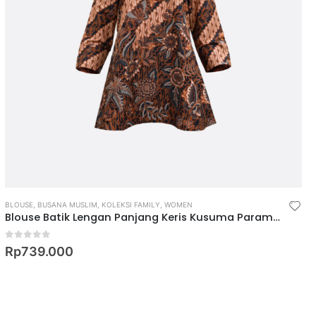
BLOUSE
,
BUSANA MUSLIM
,
KOLEKSI FAMILY
,
WOMEN
Blouse Batik Lengan Panjang Keris Kusuma Paramita
0
out of 5
Rp
739.000