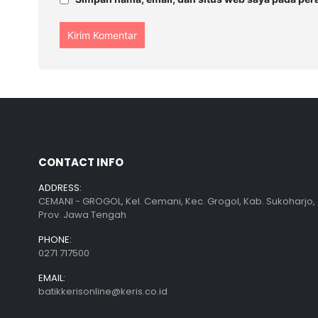
CONTACT INFO
ADDRESS:
CEMANI - GROGOL, Kel. Cemani, Kec. Grogol, Kab. Sukoharjo,
Prov. Jawa Tengah
PHONE:
0271 717500
EMAIL:
batikkerisonline@keris.co.id