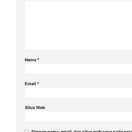
Nama
*
Email
*
Situs Web
Simpan nama, email, dan situs web saya pada per