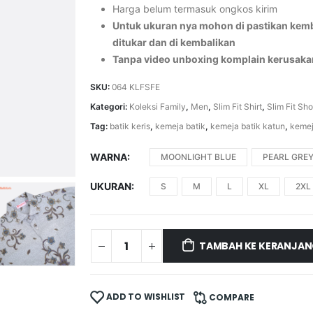
Harga belum termasuk ongkos kirim
Untuk ukuran nya mohon di pastikan kemba
ditukar dan di kembalikan
Tanpa video unboxing komplain kerusaka
SKU:
064 KLFSFE
Kategori:
Koleksi Family
,
Men
,
Slim Fit Shirt
,
Slim Fit Sho
Tag:
batik keris
,
kemeja batik
,
kemeja batik katun
,
kemej
WARNA
MOONLIGHT BLUE
PEARL GRE
UKURAN
S
M
L
XL
2XL
TAMBAH KE KERANJA
ADD TO WISHLIST
COMPARE