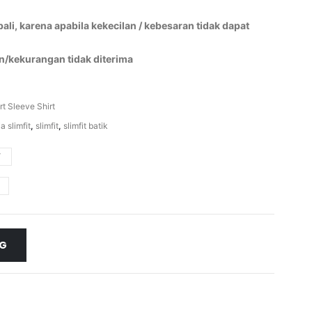
li, karena apabila kekecilan / kebesaran tidak dapat
n/kekurangan tidak diterima
rt Sleeve Shirt
a slimfit
,
slimfit
,
slimfit batik
Y
NG