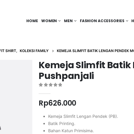
HOME
WOMEN
MEN
FASHION ACCESSORIES
H
FIT SHIRT
,
KOLEKSI FAMILY
KEMEJA SLIMFIT BATIK LENGAN PENDEK M
Kemeja Slimfit Batik
Pushpanjali
0
out of 5
Rp
626.000
Kemeja Slimfit Lengan Pendek (PB).
Batik Printing.
Bahan Katun Primisima.