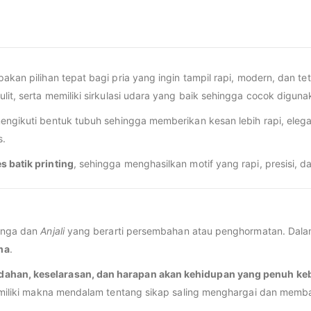
pakan pilihan tepat bagi pria yang ingin tampil rapi, modern, dan
it, serta memiliki sirkulasi udara yang baik sehingga cocok diguna
mengikuti bentuk tubuh sehingga memberikan kesan lebih rapi, eleg
s.
s batik printing
, sehingga menghasilkan motif yang rapi, presisi, 
unga dan
Anjali
yang berarti persembahan atau penghormatan. Dalam
ma
.
dahan, keselarasan, dan harapan akan kehidupan yang penuh ke
 memiliki makna mendalam tentang sikap saling menghargai dan mem