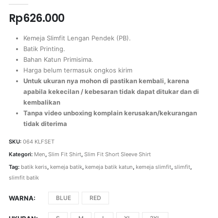
Rp
626.000
Kemeja Slimfit Lengan Pendek (PB).
Batik Printing.
Bahan Katun Primisima.
Harga belum termasuk ongkos kirim
Untuk ukuran nya mohon di pastikan kembali, karena
apabila kekecilan / kebesaran tidak dapat ditukar dan di
kembalikan
Tanpa video unboxing komplain kerusakan/kekurangan
tidak diterima
SKU:
064 KLFSET
Kategori:
Men
,
Slim Fit Shirt
,
Slim Fit Short Sleeve Shirt
Tag:
batik keris
,
kemeja batik
,
kemeja batik katun
,
kemeja slimfit
,
slimfit
,
slimfit batik
WARNA
BLUE
RED