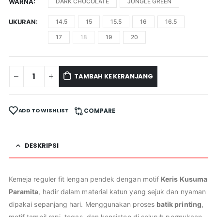
WARNA
DARK CHOCOLATE
JUNGLE GREEN
UKURAN
14.5
15
15.5
16
16.5
17
18
19
20
TAMBAH KE KERANJANG
ADD TO WISHLIST
COMPARE
DESKRIPSI
Kemeja reguler fit lengan pendek dengan motif
Keris Kusuma
Paramita
, hadir dalam material katun yang sejuk dan nyaman
dipakai sepanjang hari. Menggunakan proses
batik printing
,
motif tampil rapi, tegas, dan konsisten di seluruh permukaan