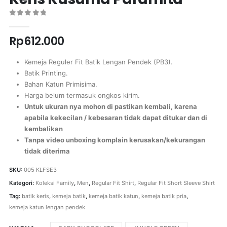
0
out of 5
Rp
612.000
Kemeja Reguler Fit Batik Lengan Pendek (PB3).
Batik Printing.
Bahan Katun Primisima.
Harga belum termasuk ongkos kirim.
Untuk ukuran nya mohon di pastikan kembali, karena
apabila kekecilan / kebesaran tidak dapat ditukar dan di
kembalikan
Tanpa video unboxing komplain kerusakan/kekurangan
tidak diterima
SKU:
005 KLFSE3
Kategori:
Koleksi Family
,
Men
,
Regular Fit Shirt
,
Regular Fit Short Sleeve Shirt
Tag:
batik keris
,
kemeja batik
,
kemeja batik katun
,
kemeja batik pria
,
kemeja katun lengan pendek